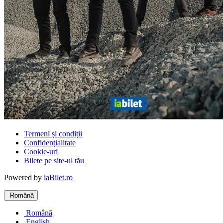
Termeni și condiții
Confidențialitate
Cookie-uri
Bilete pe site-ul tău
Powered by
iaBilet.ro
Română
Română
English