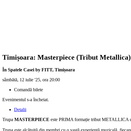
Timișoara:
Masterpiece
(Tribut Metallica)
În Spatele Casei by FITT
,
Timișoara
sâmbătă, 12 iulie '25, ora 20:00
Comandă bilete
Evenimentul s-a încheiat.
Detalii
Trupa
MASTERPIECE
este PRIMA formație tribut METALLICA din
Trupa este alcătuită din membri cu o vastă experiență muzicală, fiecare 