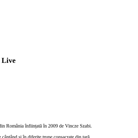
 Live
 România înființată în 2009 de Vincze Szabi.
cântând și în diferite trupe consacrate din țară.