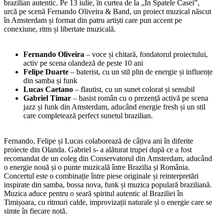
brazilian autentic. Pe 13 iulie, în curtea de la „În Spatele Casei”,
urcă pe scenă Fernando Oliveira & Band, un proiect muzical născut
în Amsterdam și format din patru artiști care pun accent pe
conexiune, ritm și libertate muzicală.
Fernando Oliveira
– voce și chitară, fondatorul proiectului,
activ pe scena olandeză de peste 10 ani
Felipe Duarte
– baterist, cu un stil plin de energie și influențe
din samba și funk
Lucas Caetano
– flautist, cu un sunet colorat și sensibil
Gabriel Timar
– basist român cu o prezență activă pe scena
jazz și funk din Amsterdam, aducând energie fresh și un stil
care completează perfect sunetul brazilian.
Fernando, Felipe și Lucas colaborează de câțiva ani în diferite
proiecte din Olanda. Gabriel s- a alăturat trupei după ce a fost
recomandat de un coleg din Conservatorul din Amsterdam, aducând
o energie nouă și o punte muzicală între Brazilia și România.
Concertul este o combinație între piese originale și reinterpretări
inspirate din samba, bossa nova, funk și muzica populară braziliană.
Muzica aduce pentru o seară spiritul autentic al Braziliei în
Timișoara, cu ritmuri calde, improvizații naturale și o energie care se
simte în fiecare notă.